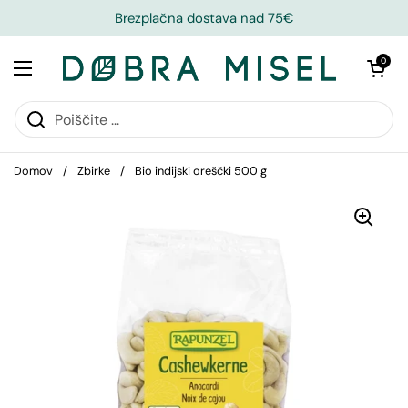
Brezplačna dostava nad 75€
Odpri košari
0
Domov
/
Zbirke
/
Bio indijski oreščki 500 g