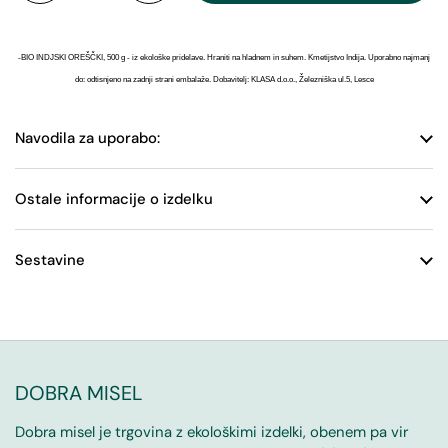
-BIO INDJSKI OREŠČKI, 500 g - iz ekološke pridelave. Hraniti na hladnem in suhem. Kmetijstvo Indija. Uporabno najmanj
do: odtisnjeno na zadnji strani embalaže. Dobavitelj: KLASA d.o.o., Železniška ul.5, Lesce
Navodila za uporabo:
Ostale informacije o izdelku
Sestavine
DOBRA MISEL
Dobra misel je trgovina z ekološkimi izdelki, obenem pa vir