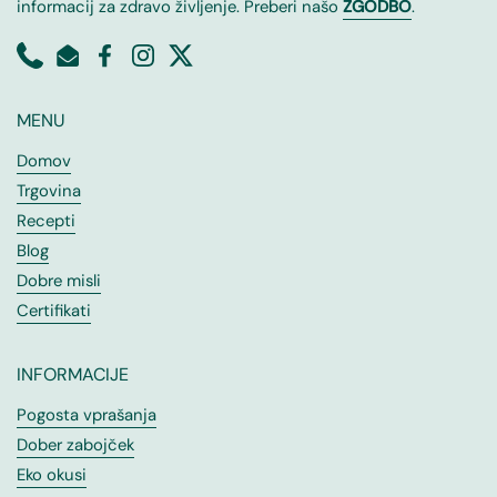
informacij za zdravo življenje. Preberi našo
ZGODBO
.
MENU
Domov
Trgovina
Recepti
Blog
Dobre misli
Certifikati
INFORMACIJE
Pogosta vprašanja
Dober zabojček
Eko okusi