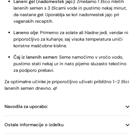
Laneni gel (nadomestek jajc)
: Zmešamo 1 žlico mletih
lanenih semen s 3 žlicami vode in pustimo nekaj minut,
da nastane gel. Uporablja se kot nadomestek jajc pri
veganskih receptih.
Laneno olje
: Primerno za solate ali hladne jedi, vendar ni
priporočljivo za kuhanje, saj visoka temperatura uniči
koristne maščobne kisline.
Čaj iz lanenih semen
: Seme namočimo v vročo vodo,
pustimo stati nekaj ur in nato pijemo sluzasto tekočino
za podporo prebavi.
Za optimalne učinke je priporočljivo uživati približno 1–2 žlici
lanenih semen dnevno. 🌿
Navodila za uporabo:
Ostale informacije o izdelku