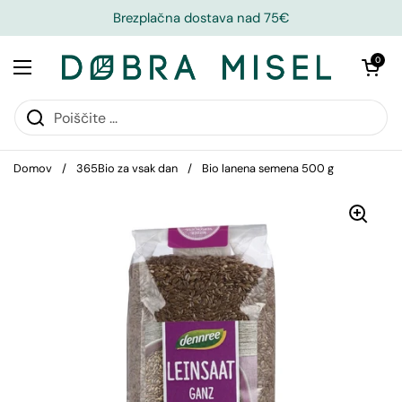
Brezplačna dostava nad 75€
Odpri košari
0
Domov
/
365Bio za vsak dan
/
Bio lanena semena 500 g