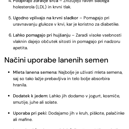
Podpirajo zdravje srca
– Znižujejo raven slabega
holesterola (LDL) in krvni tlak.
Ugodno vplivajo na krvni sladkor
– Pomagajo pri
uravnavanju glukoze v krvi, kar je koristno za diabetike.
Lahko pomagajo pri hujšanju
– Zaradi visoke vsebnosti
vlaknin dajejo občutek sitosti in pomagajo pri nadzoru
apetita.
Načini uporabe lanenih semen
Mleta lanena semena
: Najbolje je uživati mleta semena,
saj so tako lažje prebavljiva in telo bolje absorbira
hranila.
Dodatek k jedem
: Lahko jih dodamo v jogurt, kosmiče,
smutije, juhe ali solate.
Uporaba pri peki
: Dodajamo jih v kruh, piškote, palačinke
ali mafine.