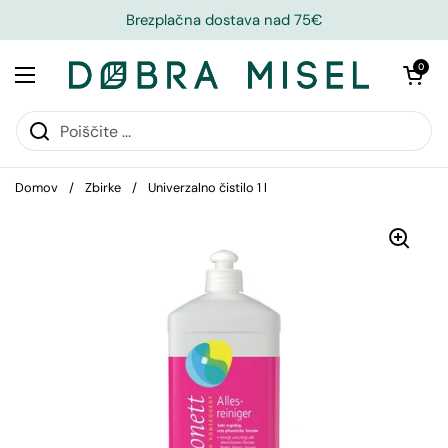
Brezplačna dostava nad 75€
Odpri košari
0
Domov
/
Zbirke
/
Univerzalno čistilo 1 l