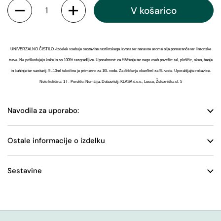
V košarico
UNIVERZALNO ČISTILO -Izdelek vsebuje sestavine rastlinskega izvora ter naravne arome olja pomaranče ter limonske
trave. Ne poškodujejo kože in so 100% razgradljive. Uporabnost: za čiščenje ter nego vseh površin: tal, ploščic, oken, banje
in kuhinje ter sanitarij. 5 -10ml tekočine je primerno za 10L vode. Za čiščenje oken5ml za 5L vode. Uporabljajte rokavice.
Neto količina: 1 l - Poreklo: Nemčija. Dobavitelj: KLASA d.o.o., Lesce, Železniška ul. 5
Navodila za uporabo:
Ostale informacije o izdelku
Sestavine